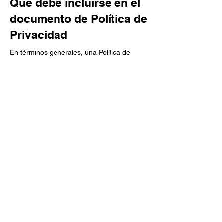
Qué debe incluirse en el
documento de Política de
Privacidad
En términos generales, una Política de
Privacidad suele abordar este tipo de
cuestiones: los tipos de información que el
sitio web recopila y la forma en que recopila
los datos, una explicación sobre por qué el
sitio web recopila este tipo de información,
cuáles son las prácticas del sitio web para
compartir la información con terceros, las
formas en que tus visitantes y clientes
pueden ejercer sus derechos de acuerdo
con la legislación de privacidad pertinente,
las prácticas específicas relacionadas con la
recopilación de datos de menores y mucho
más.
Para obtener más información, lee nuestro
artículo
Cómo crear una Política de
Privacidad
.